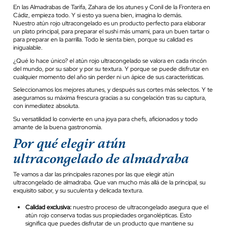
En las Almadrabas de Tarifa, Zahara de los atunes y Conil de la Frontera en
Cádiz, empieza todo. Y si esto ya suena bien, imagina lo demás.
Nuestro atún rojo ultracongelado es un producto perfecto para elaborar
un plato principal, para preparar el sushi más umami, para un buen tartar o
para preparar en la parrilla. Todo le sienta bien, porque su calidad es
inigualable.
¿Qué lo hace único? el atún rojo ultracongelado se valora en cada rincón
del mundo, por su sabor y por su textura. Y porque se puede disfrutar en
cualquier momento del año sin perder ni un ápice de sus características.
Seleccionamos los mejores atunes, y después sus cortes más selectos. Y te
aseguramos su máxima frescura gracias a su congelación tras su captura,
con inmediatez absoluta.
Su versatilidad lo convierte en una joya para chefs, aficionados y todo
amante de la buena gastronomía.
Por qué elegir atún
ultracongelado de almadraba
Te vamos a dar las principales razones por las que elegir atún
ultracongelado de almadraba. Que van mucho más allá de la principal, su
exquisito sabor, y su suculenta y delicada textura.
Calidad exclusiva:
nuestro proceso de ultracongelado asegura que el
atún rojo conserva todas sus propiedades organolépticas. Esto
significa que puedes disfrutar de un producto que mantiene su