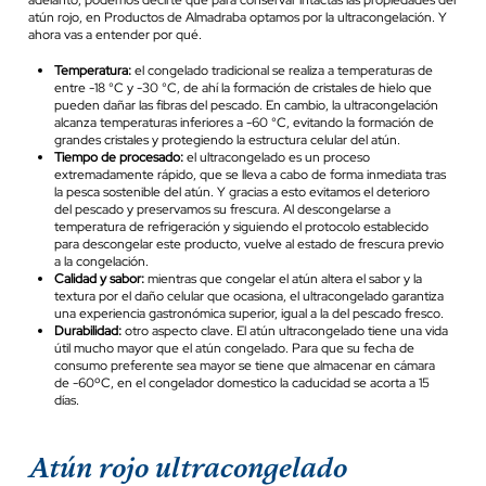
adelanto, podemos decirte que para conservar intactas las propiedades del
atún rojo, en Productos de Almadraba optamos por la ultracongelación. Y
ahora vas a entender por qué.
Temperatura:
el congelado tradicional se realiza a temperaturas de
entre -18 °C y -30 °C, de ahí la formación de cristales de hielo que
pueden dañar las fibras del pescado. En cambio, la ultracongelación
alcanza temperaturas inferiores a -60 °C, evitando la formación de
grandes cristales y protegiendo la estructura celular del atún.
Tiempo de procesado:
el ultracongelado es un proceso
extremadamente rápido, que se lleva a cabo de forma inmediata tras
la pesca sostenible del atún. Y gracias a esto evitamos el deterioro
del pescado y preservamos su frescura. Al descongelarse a
temperatura de refrigeración y siguiendo el protocolo establecido
para descongelar este producto, vuelve al estado de frescura previo
a la congelación.
Calidad y sabor:
mientras que congelar el atún altera el sabor y la
textura por el daño celular que ocasiona, el ultracongelado garantiza
una experiencia gastronómica superior, igual a la del pescado fresco.
Durabilidad:
otro aspecto clave. El atún ultracongelado tiene una vida
útil mucho mayor que el atún congelado. Para que su fecha de
consumo preferente sea mayor se tiene que almacenar en cámara
de -60ºC, en el congelador domestico la caducidad se acorta a 15
días.
Atún rojo ultracongelado