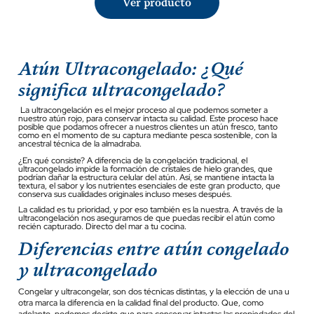
Ver producto
Atún Ultracongelado: ¿Qué
significa ultracongelado?
La ultracongelación es el mejor proceso al que podemos someter a
nuestro atún rojo, para conservar intacta su calidad. Este proceso hace
posible que podamos ofrecer a nuestros clientes un atún fresco, tanto
como en el momento de su captura mediante pesca sostenible, con la
ancestral técnica de la almadraba.
¿En qué consiste? A diferencia de la congelación tradicional, el
ultracongelado impide la formación de cristales de hielo grandes, que
podrían dañar la estructura celular del atún. Así, se mantiene intacta la
textura, el sabor y los nutrientes esenciales de este gran producto, que
conserva sus cualidades originales incluso meses después.
La calidad es tu prioridad, y por eso también es la nuestra. A través de la
ultracongelación nos aseguramos de que puedas recibir el atún como
recién capturado. Directo del mar a tu cocina.
Diferencias entre atún congelado
y ultracongelado
Congelar y ultracongelar, son dos técnicas distintas, y la elección de una u
otra marca la diferencia en la calidad final del producto. Que, como