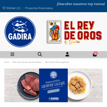
¡Descubre nuestros top ventas!
Wishlist (
0
)
Proyectos financiados
0
Inicio
Atún rojo salvaje de almadraba
Atún Rojo Ultracongelado