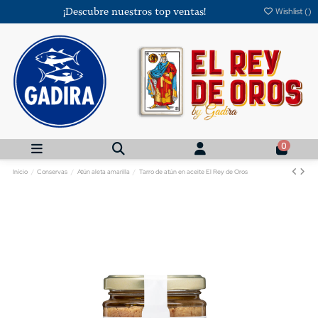
¡Descubre nuestros top ventas!
Wishlist (
)
0
Início
Conservas
Atún aleta amarilla
Tarro de atún en aceite El Rey de Oros