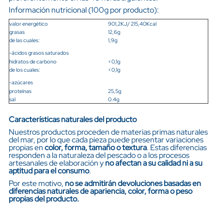
Información nutricional (100g por producto):
valor energético
901,2KJ/ 215,40Kcal
grasas
12,6g
de las cuales:
1,9g
-ácidos grasos saturados
hidratos de carbono
<0,1g
de los cuales:
<0,1g
-azúcares
proteínas
25,5g
sal
0.4g
Características naturales del producto
Nuestros productos proceden de materias primas naturales
del mar, por lo que cada pieza puede presentar variaciones
propias en
color, forma, tamaño o textura
. Estas diferencias
responden a la naturaleza del pescado o a los procesos
artesanales de elaboración y
no afectan a su calidad ni a su
aptitud para el consumo
.
Por este motivo,
no se admitirán devoluciones basadas en
diferencias naturales de apariencia, color, forma o peso
propias del producto.