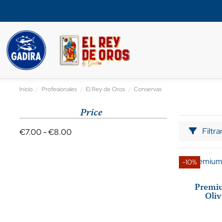
Inicio
Profesionales
El Rey de Oros
Conservas
Price
Filtra
€7.00 - €8.00
-10%
Premiu
Oliv