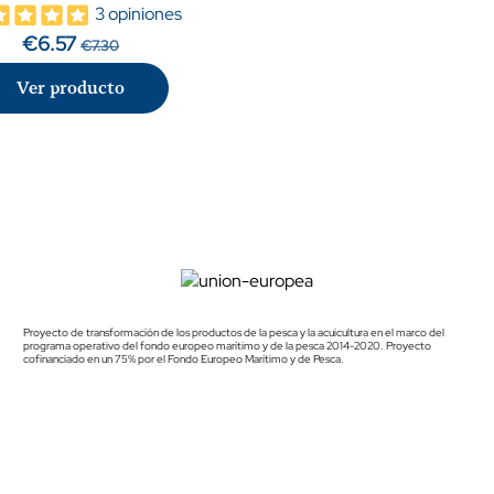
3 opiniones
€6.57
€7.30
Ver producto
Proyecto de transformación de los productos de la pesca y la acuicultura en el marco del
programa operativo del fondo europeo marítimo y de la pesca 2014-2020. Proyecto
cofinanciado en un 75% por el Fondo Europeo Marítimo y de Pesca.