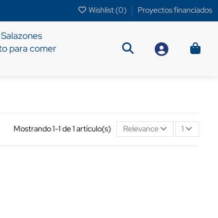
Wishlist (
0
)
Proyectos financiados
Salazones
sto para comer
Mostrando 1-1 de 1 artículo(s)
Relevance
1