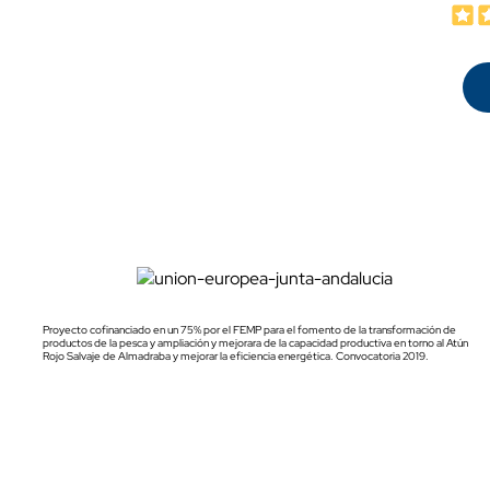
Proyecto cofinanciado en un 75% por el FEMP para el fomento de la transformación de
productos de la pesca y ampliación y mejorara de la capacidad productiva en torno al Atún
Rojo Salvaje de Almadraba y mejorar la eficiencia energética. Convocatoria 2019.