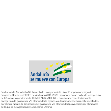
Productos de Almadraba S.L ha recibido una ayuda de la Unión Europea con cargo al
Programa Operativo FEDER de Andalucía 2014-2020, financiada como parte de la respuesta
de la Unión a la pandemia de COVID-19 (REACT-UE), para compensar el sobrecoste
energético de gas natural y/o electricidad a pymes y autónomos especialmente afectados
por el incremento de los precios del gas natural y la electricidad provocados por el impacto
de la guerra de agresión de Rusia contra Ucrania.