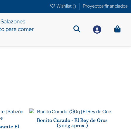
Wishlist (
)
Proyectos financiados
Salazones
sto para comer
Bonito Curado - El Rey de Oros
(700g aprox.)
rante El