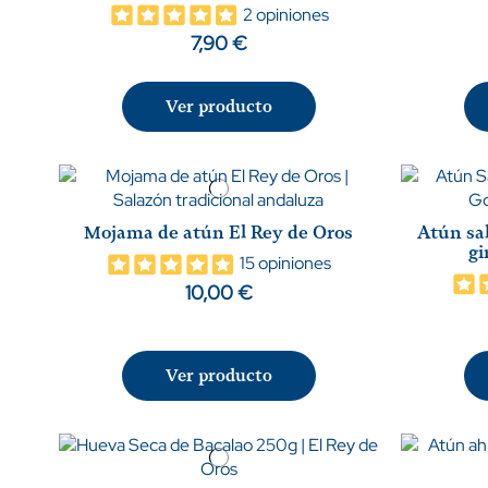
2 opiniones
7,90 €
Ver producto
Mojama de atún El Rey de Oros
Atún sal
gi
15 opiniones
10,00 €
Ver producto