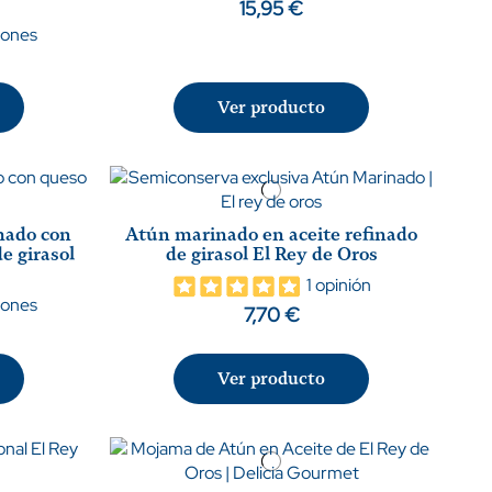
15,95 €
iones
Ver producto
mado con
Atún marinado en aceite refinado
e girasol
de girasol El Rey de Oros
1 opinión
iones
7,70 €
Ver producto