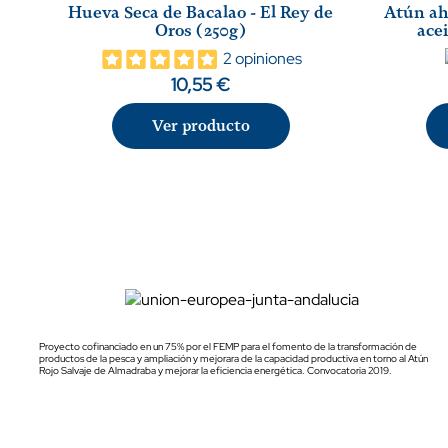
Hueva Seca de Bacalao - El Rey de
Atún ah
Oros (250g)
acei
2 opiniones
10,55 €
Ver producto
Proyecto cofinanciado en un 75% por el FEMP para el fomento de la transformación de
productos de la pesca y ampliación y mejorara de la capacidad productiva en torno al Atún
Rojo Salvaje de Almadraba y mejorar la eficiencia energética. Convocatoria 2019.