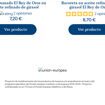
umado El Rey de Oros en
Bacoreta en aceite refi
te refinado de girasol
girasol El Rey de O
2 opiniones
2 opin
7,20 €
8,70 €
Ver producto
Ver producto
Proyecto de transformación de los productos de la pesca y la acuicultura en el marco del
programa operativo del fondo europeo marítimo y de la pesca 2014-2020. Proyecto
cofinanciado en un 75% por el Fondo Europeo Marítimo y de Pesca.