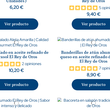
Unidades)
Rey de Oros
6,20 €
5 opin
9,40 €
Ver producto
Ver producto
ado en aceite refinado de
Banderillas de atún ahu
rasol El Rey de Oros
queso en aceite refinado d
El Rey de Oros
2 opiniones
7 opin
10,20 €
8,90 €
Ver producto
Ver producto