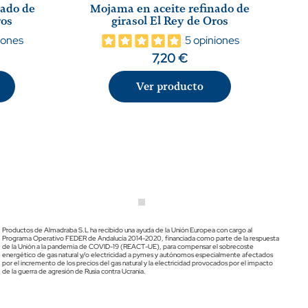
nado de
Mojama en aceite refinado de
ros
girasol El Rey de Oros
iones
5 opiniones
7,20 €
Ver producto
Productos de Almadraba S.L ha recibido una ayuda de la Unión Europea con cargo al
Programa Operativo FEDER de Andalucía 2014-2020, financiada como parte de la respuesta
de la Unión a la pandemia de COVID-19 (REACT-UE), para compensar el sobrecoste
energético de gas natural y/o electricidad a pymes y autónomos especialmente afectados
por el incremento de los precios del gas natural y la electricidad provocados por el impacto
de la guerra de agresión de Rusia contra Ucrania.