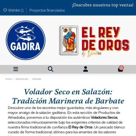
¡Descubre nuestros top ventas!
Wishlist (
)
Proyectos financiados
0
Inicio
Salazones
Volador
Volador Seco en Salazón:
Tradición Marinera de Barbate
Descubre uno de los secretos mejor guardados, más singulares y con
mayor arraigo de la salazón gaditana. En esta sección de Productos de
Almadraba, ponemos a tu disposición los auténticos
Voladores Secos
,
seleccionados minuciosamente bajo los exigentes criterios de calidad de
nuestra firma tradicional de confianza
El Rey de Oros
. Un pescado blanco
curado de forma tradicional, idóneo para los amantes de los sabores