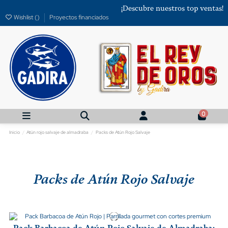
¡Descubre nuestros top ventas!
Wishlist (
)
Proyectos financiados
0
Inicio
Atún rojo salvaje de almadraba
Packs de Atún Rojo Salvaje
Packs de Atún Rojo Salvaje