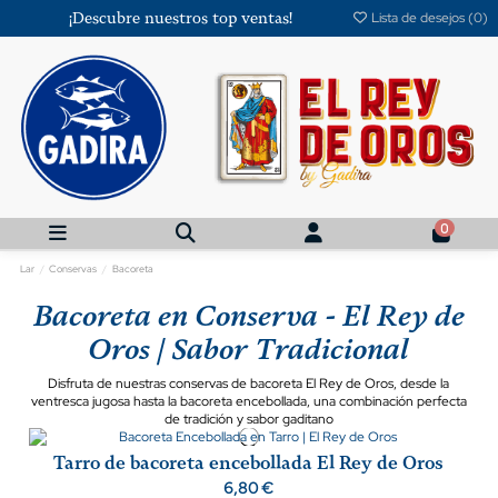
¡Descubre nuestros top ventas!
Lista de desejos (
0
)
0
Lar
Conservas
Bacoreta
Bacoreta en Conserva - El Rey de
Oros | Sabor Tradicional
Disfruta de nuestras conservas de bacoreta El Rey de Oros, desde la
ventresca jugosa hasta la bacoreta encebollada, una combinación perfecta
de tradición y sabor gaditano
Tarro de bacoreta encebollada El Rey de Oros
6,80 €