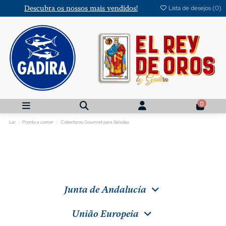
Descubra os nossos mais vendidos!
Lista de desejos (
0
)
0
Lar
Pronto a comer
Coberturas Gourmet para Saladas
Junta de Andalucía
União Europeia