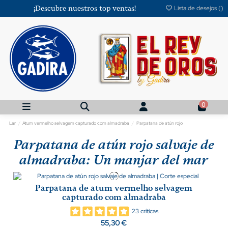
¡Descubre nuestros top ventas!
Lista de desejos (
)
0
Lar
Atum vermelho selvagem capturado com almadraba
Parpatana de atún rojo
Parpatana de atún rojo salvaje de
almadraba: Un manjar del mar
Parpatana de atum vermelho selvagem
capturado com almadraba
23 críticas
55,30 €