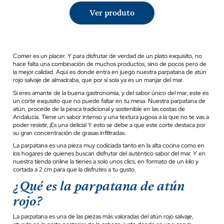
Ver produto
Comer es un placer. Y para disfrutar de verdad de un plato exquisito, no
hace falta una combinación de muchos productos, sino de pocos pero de
la mejor calidad. Aquí es donde entra en juego nuestra parpatana de atún
rojo salvaje de almadraba, que por sí sola ya es un manjar del mar.
Si eres amante de la buena gastronomía, y del sabor único del mar, este es
un corte exquisito que no puede faltar en tu mesa. Nuestra parpatana de
atún, procede de la pesca tradicional y sostenible en las costas de
Andalucía. Tiene un sabor intenso y una textura jugosa a la que no te vas a
poder resistir, ¡Es una delicia! Y esto se debe a que este corte destaca por
su gran concentración de grasas infiltradas.
La parpatana es una pieza muy codiciada tanto en la alta cocina como en
los hogares de quienes buscan disfrutar del auténtico sabor del mar. Y en
nuestra tienda online la tienes a solo unos clics, en formato de un kilo y
cortada a 2 cm para que la disfrutes a tu gusto.
¿Qué es la parpatana de atún
rojo?
La parpatana es una de las piezas más valoradas del atún rojo salvaje,