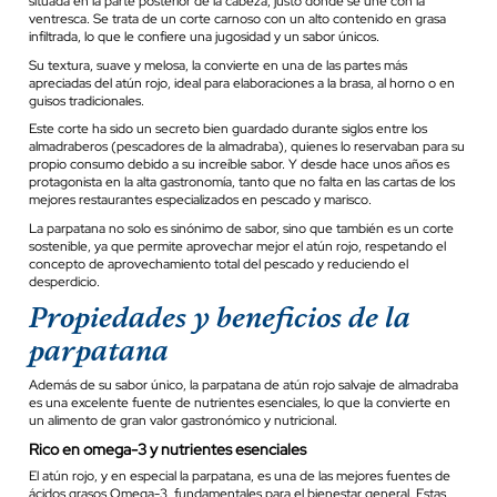
situada en la parte posterior de la cabeza, justo donde se une con la
ventresca. Se trata de un corte carnoso con un alto contenido en grasa
infiltrada, lo que le confiere una jugosidad y un sabor únicos.
Su textura, suave y melosa, la convierte en una de las partes más
apreciadas del atún rojo, ideal para elaboraciones a la brasa, al horno o en
guisos tradicionales.
Este corte ha sido un secreto bien guardado durante siglos entre los
almadraberos (pescadores de la almadraba), quienes lo reservaban para su
propio consumo debido a su increíble sabor. Y desde hace unos años es
protagonista en la alta gastronomía, tanto que no falta en las cartas de los
mejores restaurantes especializados en pescado y marisco.
La parpatana no solo es sinónimo de sabor, sino que también es un corte
sostenible, ya que permite aprovechar mejor el atún rojo, respetando el
concepto de aprovechamiento total del pescado y reduciendo el
desperdicio.
Propiedades y beneficios de la
parpatana
Además de su sabor único, la parpatana de atún rojo salvaje de almadraba
es una excelente fuente de nutrientes esenciales, lo que la convierte en
un alimento de gran valor gastronómico y nutricional.
Rico en omega-3 y nutrientes esenciales
El atún rojo, y en especial la parpatana, es una de las mejores fuentes de
ácidos grasos Omega-3, fundamentales para el bienestar general. Estas