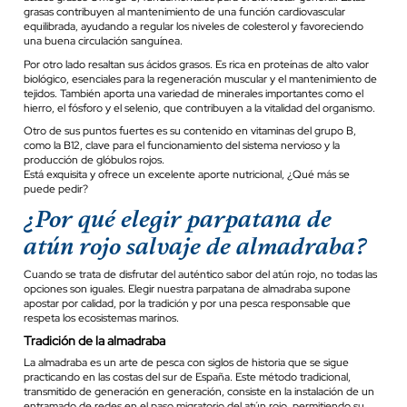
grasas contribuyen al mantenimiento de una función cardiovascular
equilibrada, ayudando a regular los niveles de colesterol y favoreciendo
una buena circulación sanguínea.
Por otro lado resaltan sus ácidos grasos. Es rica en proteínas de alto valor
biológico, esenciales para la regeneración muscular y el mantenimiento de
tejidos. También aporta una variedad de minerales importantes como el
hierro, el fósforo y el selenio, que contribuyen a la vitalidad del organismo.
Otro de sus puntos fuertes es su contenido en vitaminas del grupo B,
como la B12, clave para el funcionamiento del sistema nervioso y la
producción de glóbulos rojos.
Está exquisita y ofrece un excelente aporte nutricional, ¿Qué más se
puede pedir?
¿Por qué elegir parpatana de
atún rojo salvaje de almadraba?
Cuando se trata de disfrutar del auténtico sabor del atún rojo, no todas las
opciones son iguales. Elegir nuestra parpatana de almadraba supone
apostar por calidad, por la tradición y por una pesca responsable que
respeta los ecosistemas marinos.
Tradición de la almadraba
La almadraba es un arte de pesca con siglos de historia que se sigue
practicando en las costas del sur de España. Este método tradicional,
transmitido de generación en generación, consiste en la instalación de un
entramado de redes en el paso migratorio del atún rojo, permitiendo su