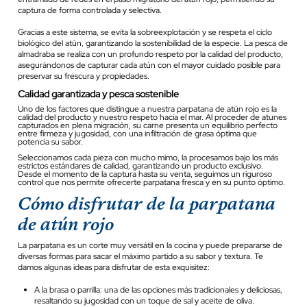
captura de forma controlada y selectiva.
Gracias a este sistema, se evita la sobreexplotación y se respeta el ciclo
biológico del atún, garantizando la sostenibilidad de la especie. La pesca de
almadraba se realiza con un profundo respeto por la calidad del producto,
asegurándonos de capturar cada atún con el mayor cuidado posible para
preservar su frescura y propiedades.
Calidad garantizada y pesca sostenible
Uno de los factores que distingue a nuestra parpatana de atún rojo es la
calidad del producto y nuestro respeto hacia el mar. Al proceder de atunes
capturados en plena migración, su carne presenta un equilibrio perfecto
entre firmeza y jugosidad, con una infiltración de grasa óptima que
potencia su sabor.
Seleccionamos cada pieza con mucho mimo, la procesamos bajo los más
estrictos estándares de calidad, garantizando un producto exclusivo.
Desde el momento de la captura hasta su venta, seguimos un riguroso
control que nos permite ofrecerte parpatana fresca y en su punto óptimo.
Cómo disfrutar de la parpatana
de atún rojo
La parpatana es un corte muy versátil en la cocina y puede prepararse de
diversas formas para sacar el máximo partido a su sabor y textura. Te
damos algunas ideas para disfrutar de esta exquisitez:
A la brasa o parrilla: una de las opciones más tradicionales y deliciosas,
resaltando su jugosidad con un toque de sal y aceite de oliva.