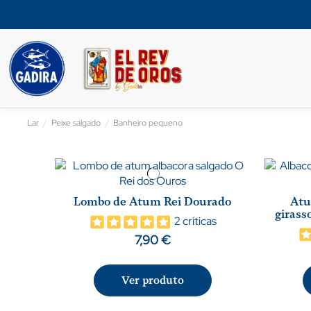
Lar
Peixe salgado
Banheiro pequeno
Lombo de Atum Rei Dourado
Atu
girass
2 críticas
7,90 €
Ver produto