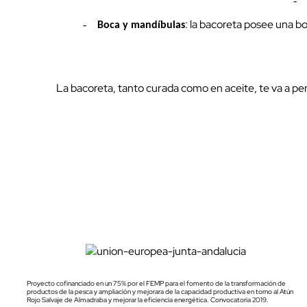
-
: la bacoreta posee una b
-
Boca y mandíbulas
La bacoreta, tanto curada como en aceite, te va a permi
Proyecto cofinanciado en un 75% por el FEMP para el fomento de la transformación de
productos de la pesca y ampliación y mejorara de la capacidad productiva en torno al Atún
Rojo Salvaje de Almadraba y mejorar la eficiencia energética. Convocatoria 2019.