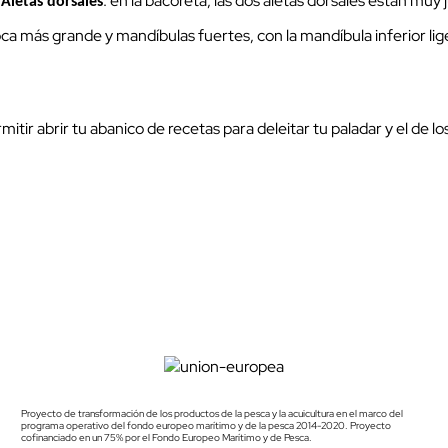
: en la bacoreta, las dos aletas dorsales están mu
Aletas dorsales
oca más grande y mandíbulas fuertes, con la mandíbula inferior l
tir abrir tu abanico de recetas para deleitar tu paladar y el de los
Proyecto de transformación de los productos de la pesca y la acuicultura en el marco del
programa operativo del fondo europeo marítimo y de la pesca 2014-2020. Proyecto
cofinanciado en un 75% por el Fondo Europeo Marítimo y de Pesca.