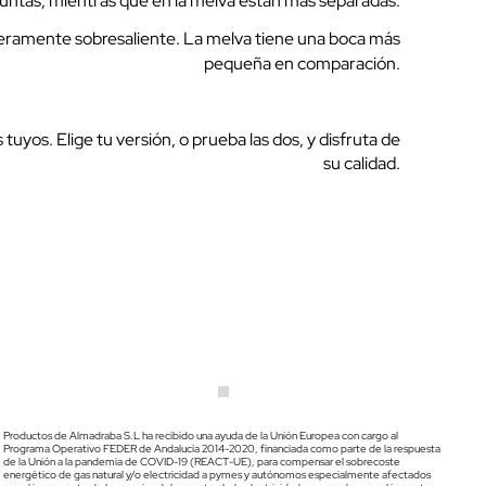
y juntas, mientras que en la melva están más separadas.
igeramente sobresaliente. La melva tiene una boca más
pequeña en comparación.
 tuyos. Elige tu versión, o prueba las dos, y disfruta de
su calidad.
Productos de Almadraba S.L ha recibido una ayuda de la Unión Europea con cargo al
Programa Operativo FEDER de Andalucía 2014-2020, financiada como parte de la respuesta
de la Unión a la pandemia de COVID-19 (REACT-UE), para compensar el sobrecoste
energético de gas natural y/o electricidad a pymes y autónomos especialmente afectados