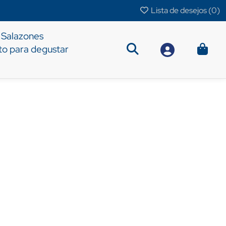
Lista de desejos (
0
)
Salazones
to para degustar