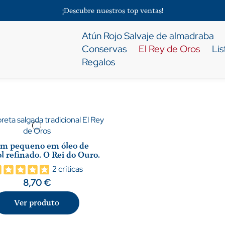
¡Descubre nuestros top ventas!
Atún Rojo Salvaje de almadraba
Conservas
El Rey de Oros
Lis
Regalos
m pequeno em óleo de
ol refinado. O Rei do Ouro.
2 críticas
8,70 €
Ver produto