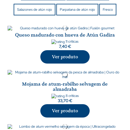
Salazones de atún rojo
Parpatana de atún rojo
Fresco
Queso madurado con hueva de Atún Gadira
11 críticas
7,40 €
Ver produto
Mojama de atum-rabilho selvagem de
almadraba
8 críticas
33,70 €
Ver produto