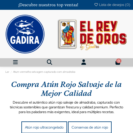
¡Descubre nuestros top ventas!
Lista de desejos (
0
)
0
Lar
Atum vermelho selvagem capturado com almadraba
Compra Atún Rojo Salvaje de la
Mejor Calidad
Descubre el auténtico atún rojo salvaje de almadraba, capturado con
técnicas sostenibles que garantizan frescura y calidad premium. Perfecto
para los paladares más exigentes, ideal para múltiples recetas.
Atún rojo ultracongelado
Conservas de atún rojo