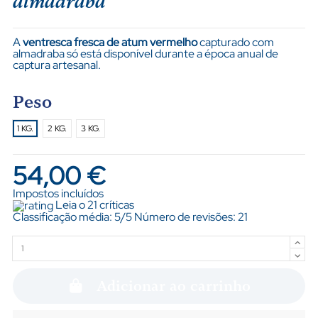
almadraba
A
ventresca fresca de atum vermelho
capturado com
almadraba só está disponível durante a época anual de
captura artesanal.
Peso
1 KG.
2 KG.
3 KG.
54,00 €
Impostos incluídos
Leia o 21 críticas
Classificação média:
5
/5 Número de revisões:
21
Adicionar ao carrinho