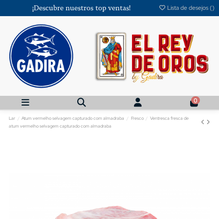
¡Descubre nuestros top ventas!
Lista de desejos (
)
0
Lar
Atum vermelho selvagem capturado com almadraba
Fresco
Ventresca fresca de
atum vermelho selvagem capturado com almadraba