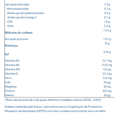
das quais saturadas
7,3 g
-Monoinsaturadas
9,3 g
-Ácidos gordos poliinsaturados
9,5 g
Ácidos gordos ómega 3
8,7 g
EPA
1,9
g
DHA
5,4
g
<0,5
g
Hidratos de carbono
dos quais açúcares
<0,5 g
19 g
Proteínas
0,14
g
Sal
Vitamina B3
13,7
mg
Vitamina B6
0,52
mg
Vitamina B12
4,6 µg
Vitamina D
22,3 µg
Ferro
0,8 mg
Iodo
43 µg
Magnésio
18 mg
Fósforo
163 mg
Selénio
81 µg
*Pesos das porções de cada grupo alimentar e medidas caseiras (SENC, 2004)
Análises realizadas pela Anasur Laboratórios para a Organização de Produtores
Pesqueiros de Almadraba (OPP51) com vista à análise nutricional do atum vermelho