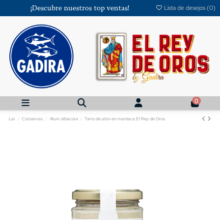
¡Descubre nuestros top ventas!
Lista de desejos (
0
)
0
Lar
Conservas
Atum albacora
Tarro de atún en manteca El Rey de Oros