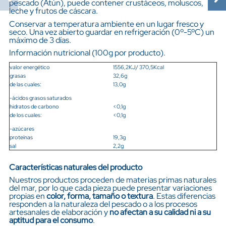
pescado (Atún), puede contener crustáceos, moluscos,
leche y frutos de cáscara.
Conservar a temperatura ambiente en un lugar fresco y
seco. Una vez abierto guardar en refrigeración (0º-5ºC) un
máximo de 3 días.
Información nutricional (100g por producto).
valor energético
1556,2KJ/ 370,5Kcal
grasas
32,6g
de las cuales:
13,0g
-ácidos grasos saturados
hidratos de carbono
<0,1g
de los cuales:
<0,1g
-azúcares
proteínas
19,3g
sal
2,2g
Características naturales del producto
Nuestros productos proceden de materias primas naturales
del mar, por lo que cada pieza puede presentar variaciones
propias en
color, forma, tamaño o textura
. Estas diferencias
responden a la naturaleza del pescado o a los procesos
artesanales de elaboración y
no afectan a su calidad ni a su
aptitud para el consumo
.