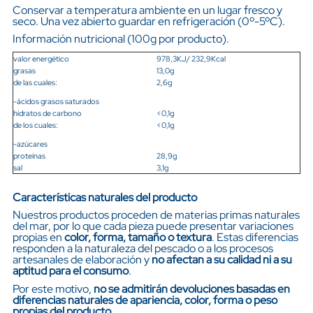
Conservar a temperatura ambiente en un lugar fresco y
seco. Una vez abierto guardar en refrigeración (0º-5ºC).
Información nutricional (100g por producto).
valor energético
978,3KJ/ 232,9Kcal
grasas
13,0g
de las cuales:
2,6g
-ácidos grasos saturados
hidratos de carbono
<0,1g
de los cuales:
<0,1g
-azúcares
proteínas
28,9g
sal
3,1g
Características naturales del producto
Nuestros productos proceden de materias primas naturales
del mar, por lo que cada pieza puede presentar variaciones
propias en
color, forma, tamaño o textura
. Estas diferencias
responden a la naturaleza del pescado o a los procesos
artesanales de elaboración y
no afectan a su calidad ni a su
aptitud para el consumo
.
Por este motivo,
no se admitirán devoluciones basadas en
diferencias naturales de apariencia, color, forma o peso
propias del producto.