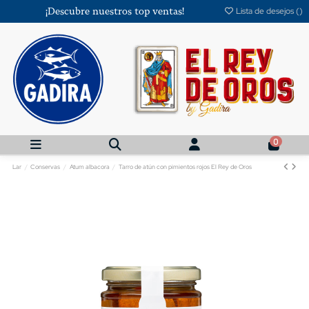
¡Descubre nuestros top ventas!
Lista de desejos (
)
0
Lar
Conservas
Atum albacora
Tarro de atún con pimientos rojos El Rey de Oros