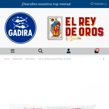
¡Descubre nuestros top ventas!
Wishlist (
)
0
Início
Salazones
Bacoreta
Lomo de Bacoreta El Rey de Oros