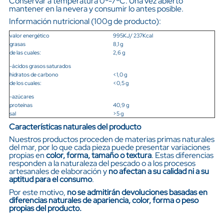
Conservar a temperatura 0º-7ºC. Una vez abierto
mantener en la nevera y consumir lo antes posible.
Información nutricional (100g de producto):
valor energético
995KJ/ 237Kcal
grasas
8,1 g
de las cuales:
2,6 g
-ácidos grasos saturados
hidratos de carbono
<1,0 g
de los cuales:
<0,5 g
-azúcares
proteínas
40,9 g
sal
>5 g
Características naturales del producto
Nuestros productos proceden de materias primas naturales
del mar, por lo que cada pieza puede presentar variaciones
propias en
color, forma, tamaño o textura
. Estas diferencias
responden a la naturaleza del pescado o a los procesos
artesanales de elaboración y
no afectan a su calidad ni a su
aptitud para el consumo
.
Por este motivo,
no se admitirán devoluciones basadas en
diferencias naturales de apariencia, color, forma o peso
propias del producto.