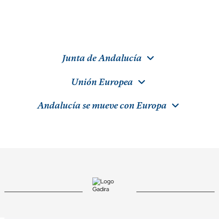
Junta de Andalucía
Unión Europea
Andalucía se mueve con Europa
Banderillas de atún ahumado con queso en
Cofre "ROMANO" El Rey de Oros
Cofre surtido 'CONIL'
aceite refinado de girasol El Rey de Oros
Rey de Oros
Gadira
Rey de Oros
2 críticas
52,00 €