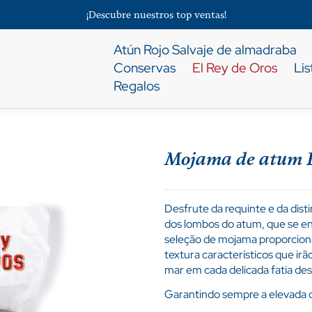
¡Descubre nuestros top ventas!
Atún Rojo Salvaje de almadraba
Conservas
El Rey de Oros
Lis
Regalos
Mojama de atum E
Desfrute da requinte e da disti
dos lombos do atum, que se en
seleção de mojama proporciona
textura característicos que irã
mar em cada delicada fatia d
Garantindo sempre a elevada q