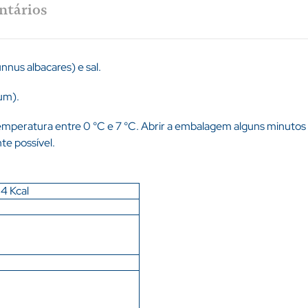
tários
us albacares) e sal.
um).
mperatura entre 0 °C e 7 °C. Abrir a embalagem alguns minutos
te possível.
4 Kcal