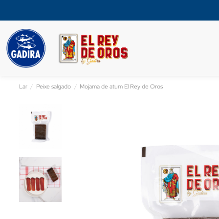
Lar
Peixe salgado
Mojama de atum El Rey de Oros