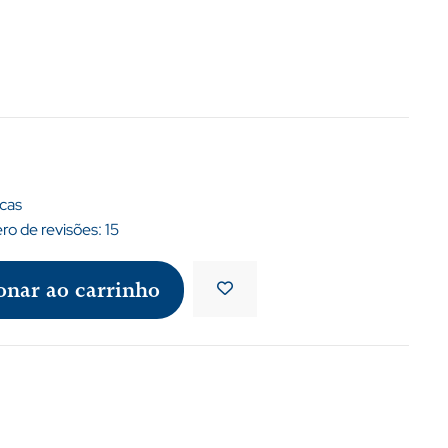
icas
o de revisões:
15
onar ao carrinho