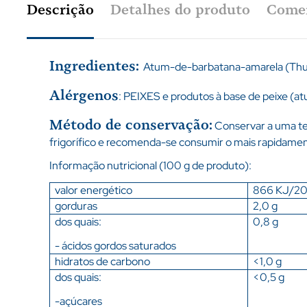
Descrição
Detalhes do produto
Comen
Ingredientes:
Atum-de-barbatana-amarela (Thunn
Alérgenos
: PEIXES e produtos à base de peixe (at
Método de conservação:
Conservar a uma te
frigorífico e recomenda-se consumir o mais rapidamen
Informação nutricional (100 g de produto):
valor energético
866 KJ/20
gorduras
2,0 g
dos quais:
0,8 g
- ácidos gordos saturados
hidratos de carbono
<1,0 g
dos quais:
<0,5 g
-açúcares