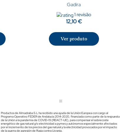
Gadira
1 revisão
12,10 €
Ver produto
Productos de Almadraba S.L ha recibido una ayuda de la Unión Europea con cargo al
Programa Operativo FEDER de Andalucía 2014-2020, financiada como parte de la respuesta
de la Unión a la pandemia de COVID-19 (REACT-UE), para compensar el sobrecoste
energético de gas natural y/o electricidad a pymes y autónomos especialmente afectados
por el incremento de los precios del gas natural y la electricidad provocados por el impacto
de la guerra de agresión de Rusia contra Ucrania.