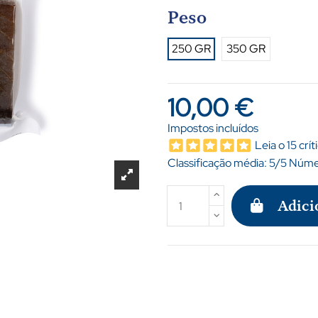
Peso
250 GR
350 GR
10,00 €
Impostos incluídos
Leia o 15 crít
Classificação média:
5
/5 Númer
Adici