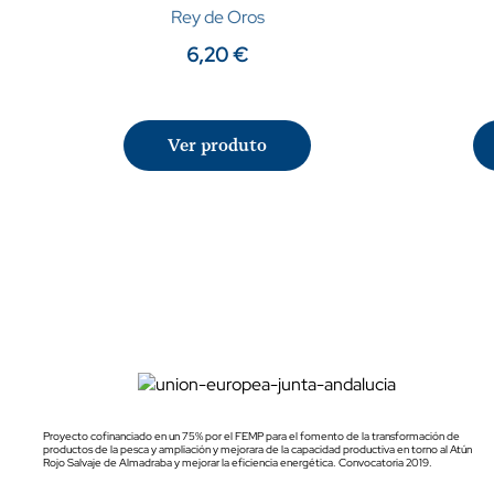
Rey de Oros
6,20 €
Ver produto
Proyecto cofinanciado en un 75% por el FEMP para el fomento de la transformación de
productos de la pesca y ampliación y mejorara de la capacidad productiva en torno al Atún
Rojo Salvaje de Almadraba y mejorar la eficiencia energética. Convocatoria 2019.