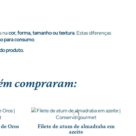
s na
cor, forma, tamanho ou textura
. Estas diferenças
dão para consumo
.
 do produto.
mbém compraram:
 de Oros
Filete de atum de almadraba em
azeite