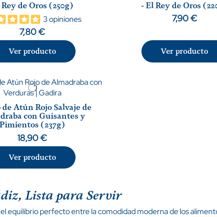
 Rey de Oros (250g)
- El Rey de Oros (22
7,90 €
3 opiniones
7,80 €
Ver producto
Ver producto
de Atún Rojo Salvaje de
draba con Guisantes y
Pimientos (237g)
18,90 €
Ver producto
iz, Lista para Servir
 equilibrio perfecto entre la comodidad moderna de los alimentos 