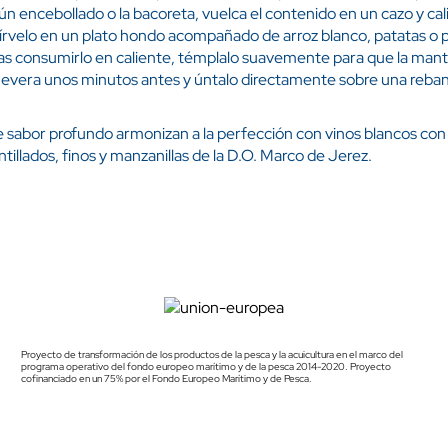
ún encebollado o la bacoreta, vuelca el contenido en un cazo y ca
írvelo en un plato hondo acompañado de arroz blanco, patatas o 
as consumirlo en caliente, témplalo suavemente para que la mant
e la nevera unos minutos antes y úntalo directamente sobre una re
e sabor profundo armonizan a la perfección con vinos blancos con cr
tillados, finos y manzanillas de la D.O. Marco de Jerez.
Proyecto de transformación de los productos de la pesca y la acuicultura en el marco del
programa operativo del fondo europeo marítimo y de la pesca 2014-2020. Proyecto
cofinanciado en un 75% por el Fondo Europeo Marítimo y de Pesca.