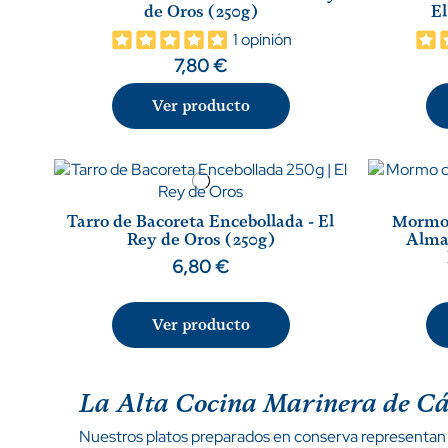
de Oros (250g)
El
1 opinión
7,80 €
Ver producto
Tarro de Bacoreta Encebollada - El
Mormo 
Rey de Oros (250g)
Alma
6,80 €
Ver producto
La Alta Cocina Marinera de Cád
Nuestros platos preparados en conserva representan el