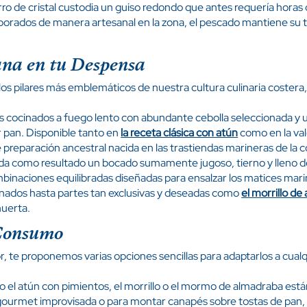
rro de cristal custodia un guiso redondo que antes requería horas 
laborados de manera artesanal en la zona, el pescado mantiene su 
ana en tu Despensa
los pilares más emblemáticos de nuestra cultura culinaria costera
s cocinados a fuego lento con abundante cebolla seleccionada y u
ar pan. Disponible tanto en
la receta clásica con atún
como en la val
preparación ancestral nacida en las trastiendas marineras de la c
s da como resultado un bocado sumamente jugoso, tierno y lleno d
inaciones equilibradas diseñadas para ensalzar los matices marin
nados hasta partes tan exclusivas y deseadas como
el morrillo de
huerta.
 Consumo
, te proponemos varias opciones sencillas para adaptarlos a cual
el atún con pimientos, el morrillo o el mormo de almadraba está
gourmet improvisada o para montar canapés sobre tostas de pan, d