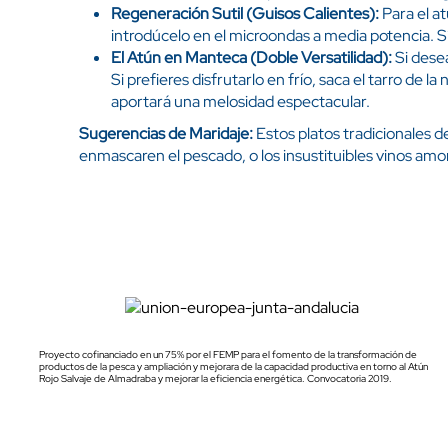
Regeneración Sutil (Guisos Calientes):
Para el at
introdúcelo en el microondas a media potencia. S
El Atún en Manteca (Doble Versatilidad):
Si dese
Si prefieres disfrutarlo en frío, saca el tarro d
aportará una melosidad espectacular.
Sugerencias de Maridaje:
Estos platos tradicionales d
enmascaren el pescado, o los insustituibles vinos amon
Proyecto cofinanciado en un 75% por el FEMP para el fomento de la transformación de
productos de la pesca y ampliación y mejorara de la capacidad productiva en torno al Atún
Rojo Salvaje de Almadraba y mejorar la eficiencia energética. Convocatoria 2019.