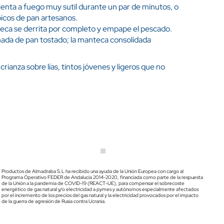
lienta a fuego muy sutil durante un par de minutos, o
picos de pan artesanos.
eca se derrita por completo y empape el pescado.
banada de pan tostado; la manteca consolidada
ianza sobre lías, tintos jóvenes y ligeros que no
Productos de Almadraba S.L ha recibido una ayuda de la Unión Europea con cargo al
Programa Operativo FEDER de Andalucía 2014-2020, financiada como parte de la respuesta
de la Unión a la pandemia de COVID-19 (REACT-UE), para compensar el sobrecoste
energético de gas natural y/o electricidad a pymes y autónomos especialmente afectados
por el incremento de los precios del gas natural y la electricidad provocados por el impacto
de la guerra de agresión de Rusia contra Ucrania.