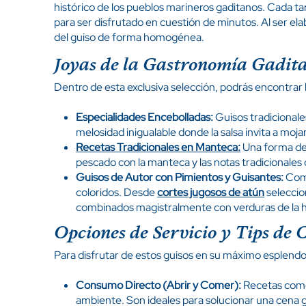
histórico de los pueblos marineros gaditanos. Cada ta
para ser disfrutado en cuestión de minutos. Al ser e
del guiso de forma homogénea.
Joyas de la Gastronomía Gadit
Dentro de esta exclusiva selección, podrás encontrar 
Especialidades Encebolladas:
Guisos tradicionale
melosidad inigualable donde la salsa invita a moj
Recetas Tradicionales en Manteca:
Una forma de 
pescado con la manteca y las notas tradicionale
Guisos de Autor con Pimientos y Guisantes:
Comb
coloridos. Desde
cortes jugosos de atún
seleccio
combinados magistralmente con verduras de la 
Opciones de Servicio y Tips de
Para disfrutar de estos guisos en su máximo esplendor
Consumo Directo (Abrir y Comer):
Recetas como 
ambiente. Son ideales para solucionar una cena 