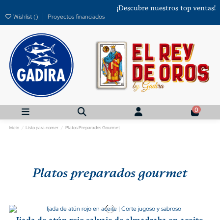
¡Descubre nuestros top ventas!
Wishlist (
)
Proyectos financiados
0
Inicio
Listo para comer
Platos Preparados Gourmet
Platos preparados gourmet