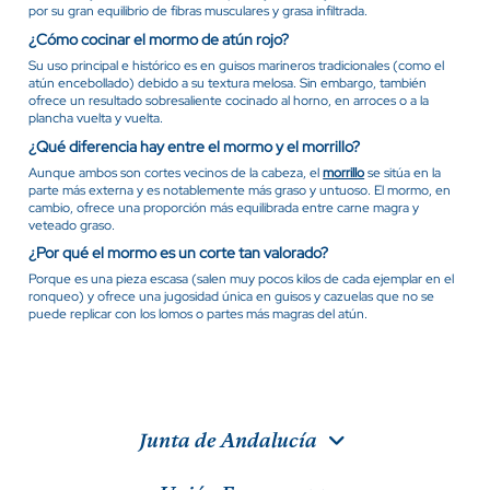
por su gran equilibrio de fibras musculares y grasa infiltrada.
¿Cómo cocinar el mormo de atún rojo?
Su uso principal e histórico es en guisos marineros tradicionales (como el
atún encebollado) debido a su textura melosa. Sin embargo, también
ofrece un resultado sobresaliente cocinado al horno, en arroces o a la
plancha vuelta y vuelta.
¿Qué diferencia hay entre el mormo y el morrillo?
Aunque ambos son cortes vecinos de la cabeza, el
morrillo
se sitúa en la
parte más externa y es notablemente más graso y untuoso. El mormo, en
cambio, ofrece una proporción más equilibrada entre carne magra y
veteado graso.
¿Por qué el mormo es un corte tan valorado?
Porque es una pieza escasa (salen muy pocos kilos de cada ejemplar en el
ronqueo) y ofrece una jugosidad única en guisos y cazuelas que no se
puede replicar con los lomos o partes más magras del atún.
Junta de Andalucía