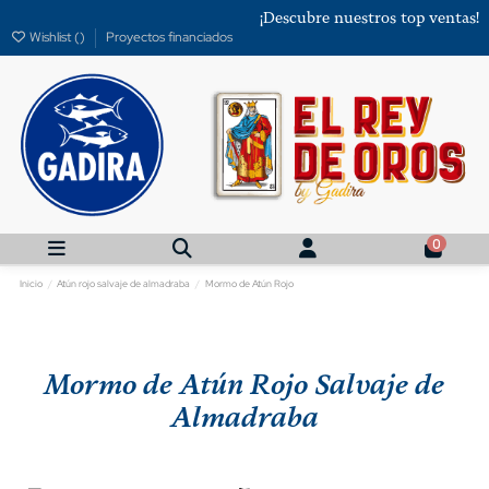
¡Descubre nuestros top ventas!
Wishlist (
)
Proyectos financiados
0
Inicio
Atún rojo salvaje de almadraba
Mormo de Atún Rojo
Mormo de Atún Rojo Salvaje de
Almadraba