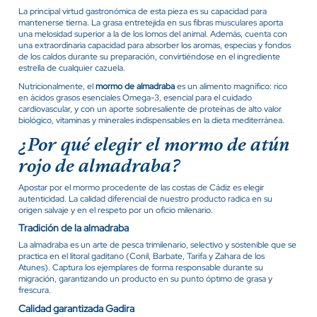
La principal virtud gastronómica de esta pieza es su capacidad para
mantenerse tierna. La grasa entretejida en sus fibras musculares aporta
una melosidad superior a la de los lomos del animal. Además, cuenta con
una extraordinaria capacidad para absorber los aromas, especias y fondos
de los caldos durante su preparación, convirtiéndose en el ingrediente
estrella de cualquier cazuela.
Nutricionalmente, el
mormo de almadraba
es un alimento magnífico: rico
en ácidos grasos esenciales Omega-3, esencial para el cuidado
cardiovascular, y con un aporte sobresaliente de proteínas de alto valor
biológico, vitaminas y minerales indispensables en la dieta mediterránea.
¿Por qué elegir el mormo de atún
rojo de almadraba?
Apostar por el mormo procedente de las costas de Cádiz es elegir
autenticidad. La calidad diferencial de nuestro producto radica en su
origen salvaje y en el respeto por un oficio milenario.
Tradición de la almadraba
La almadraba es un arte de pesca trimilenario, selectivo y sostenible que se
practica en el litoral gaditano (Conil, Barbate, Tarifa y Zahara de los
Atunes). Captura los ejemplares de forma responsable durante su
migración, garantizando un producto en su punto óptimo de grasa y
frescura.
Calidad garantizada Gadira