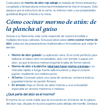
Cada pieza de
mormo de atún rojo salvaje
es tratada de forma artesanal y
congelada a temperaturas extremas inmediatamente tras el ronqueo. Esto
asegura que la estructura de la carne, su intenso color y sus propiedades
gustativas lleguen intactas a tu mesa.
Cómo cocinar mormo de atún: de
la plancha al guiso
Gracias a su fisionomía, este corte responde de manera increíble a
múltiples técnicas culinarias. Si buscas ideas sobre
cómo cocinar mormo de
atún
, estas son las preparaciones tradicionales e innovadoras que mejor le
sientan:
Mormo de atún guisado:
La aplicación reina. Es el corte perfecto para
elaborar el clásico atún encebollado, atún con tomate o papas con
atún, ya que la textura melosa engorda la salsa de forma natural.
Mormo de atún a la plancha:
Ideal para hacer mormo a la brasa
o un
marcado rápido a fuego fuerte sella el exterior y deja el corazón
jugoso, resaltando sus matices puros.
Al horno:
Cocinado sobre una cama de verduras, conserva toda su
jugosidad interior sin perder firmeza.
En arroces:
Deja un fondo de sabor intenso y una untuosidad
impecable en arroces marineros o melosos.
¿Qué parte del atún es el mormo?
El mormo es un corte noble que se encuentra en el interior de la cabeza
del atún rojo, situado en la zona superior justo debajo del morrillo. Destaca