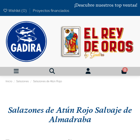
¡Descubre nuestros top ventas!
Wishlist (
0
)
Proyectos financiados
0
Inicio
Salazones
Salazones de Atún Rojo
Salazones de Atún Rojo Salvaje de
Almadraba