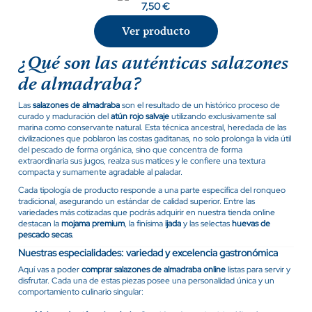
7,50 €
Ver producto
¿Qué son las auténticas salazones
de almadraba?
Las
salazones de almadraba
son el resultado de un histórico proceso de
curado y maduración del
atún rojo salvaje
utilizando exclusivamente sal
marina como conservante natural. Esta técnica ancestral, heredada de las
civilizaciones que poblaron las costas gaditanas, no solo prolonga la vida útil
del pescado de forma orgánica, sino que concentra de forma
extraordinaria sus jugos, realza sus matices y le confiere una textura
compacta y sumamente agradable al paladar.
Cada tipología de producto responde a una parte específica del ronqueo
tradicional, asegurando un estándar de calidad superior. Entre las
variedades más cotizadas que podrás adquirir en nuestra tienda online
destacan la
mojama premium
, la finísima
ijada
y las selectas
huevas de
pescado secas
.
Nuestras especialidades: variedad y excelencia gastronómica
Aquí vas a poder
comprar salazones de almadraba online
listas para servir y
disfrutar. Cada una de estas piezas posee una personalidad única y un
comportamiento culinario singular: