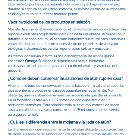
Este respeto por los ciclos naturales del océano y el bajo estrés del pez
durante la captura es, en última instancia, el secreto detrás de la impecable
calidad y tersura de nuestras materias primas.
Valor nutricional de los productos en salazón
Más allá de su innegable valor sibarita, el consumo de salazones artesanales
reporta excelentes propiedades para una dieta equilibrada. Al perder agua
durante el secado natural, el pescado concentra sus nutrientes esenciales,
convirtiéndose en una fuente sobresaliente de proteínas de alto valor
biológico, indispensables para la regeneración celular y muscular.
Asimismo, conservan intacta su rica concentración de ácidos grasos
esenciales
Omega-3
, aliados indispensables para el bienestar
cardiovascular, así como un gran abanico de minerales y vitaminas del
grupo B.
¿Cómo se deben conservar las salazones de atún rojo en casa?
Al ser un método de conservación natural basado en la sal y el secado, las
piezas enteras o bloques envasados aguantan perfectamente. No
obstante, una vez abierto el envase, se recomienda guardar el producto
en el frigorífico (entre 4 y 8 °C) protegido con papel film o en un
recipiente hermético. Para apreciar toda su textura y matices de sabor,
saca la cantidad que vayas a consumir unos 15 minutos antes de servirla
para que se temple.
¿Cuál es la diferencia entre la mojama y la ijada de atún?
La diferencia principal radica en la parte del atún utilizada y su porcentaje
de grasa. La mojama se elabora con los lomos del atún rojo salvaje, dando