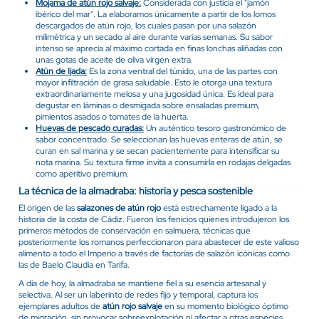
Mojama de atún rojo salvaje:
Considerada con justicia el "jamón
ibérico del mar". La elaboramos únicamente a partir de los lomos
descargados de atún rojo, los cuales pasan por una salazón
milimétrica y un secado al aire durante varias semanas. Su sabor
intenso se aprecia al máximo cortada en finas lonchas aliñadas con
unas gotas de aceite de oliva virgen extra.
Atún de Ijada:
Es la zona ventral del túnido, una de las partes con
mayor infiltración de grasa saludable. Esto le otorga una textura
extraordinariamente melosa y una jugosidad única. Es ideal para
degustar en láminas o desmigada sobre ensaladas premium,
pimientos asados o tomates de la huerta.
Huevas de pescado curadas:
Un auténtico tesoro gastronómico de
sabor concentrado. Se seleccionan las huevas enteras de atún, se
curan en sal marina y se secan pacientemente para intensificar su
nota marina. Su textura firme invita a consumirla en rodajas delgadas
como aperitivo premium.
La técnica de la almadraba: historia y pesca sostenible
El origen de las
salazones de atún rojo
está estrechamente ligado a la
historia de la costa de Cádiz. Fueron los fenicios quienes introdujeron los
primeros métodos de conservación en salmuera, técnicas que
posteriormente los romanos perfeccionaron para abastecer de este valioso
alimento a todo el Imperio a través de factorías de salazón icónicas como
las de Baelo Claudia en Tarifa.
A día de hoy, la almadraba se mantiene fiel a su esencia artesanal y
selectiva. Al ser un laberinto de redes fijo y temporal, captura los
ejemplares adultos de
atún rojo salvaje
en su momento biológico óptimo
de migración, sin provocar sobreexplotación ni afectar a otras especies.