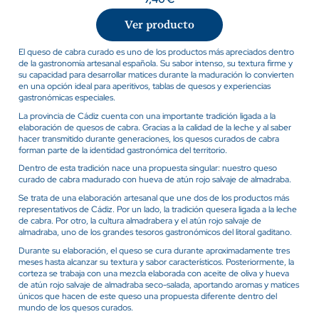
Ver producto
El queso de cabra curado es uno de los productos más apreciados dentro
de la gastronomía artesanal española. Su sabor intenso, su textura firme y
su capacidad para desarrollar matices durante la maduración lo convierten
en una opción ideal para aperitivos, tablas de quesos y experiencias
gastronómicas especiales.
La provincia de Cádiz cuenta con una importante tradición ligada a la
elaboración de quesos de cabra. Gracias a la calidad de la leche y al saber
hacer transmitido durante generaciones, los quesos curados de cabra
forman parte de la identidad gastronómica del territorio.
Dentro de esta tradición nace una propuesta singular: nuestro queso
curado de cabra madurado con hueva de atún rojo salvaje de almadraba.
Se trata de una elaboración artesanal que une dos de los productos más
representativos de Cádiz. Por un lado, la tradición quesera ligada a la leche
de cabra. Por otro, la cultura almadrabera y el atún rojo salvaje de
almadraba, uno de los grandes tesoros gastronómicos del litoral gaditano.
Durante su elaboración, el queso se cura durante aproximadamente tres
meses hasta alcanzar su textura y sabor característicos. Posteriormente, la
corteza se trabaja con una mezcla elaborada con aceite de oliva y hueva
de atún rojo salvaje de almadraba seco-salada, aportando aromas y matices
únicos que hacen de este queso una propuesta diferente dentro del
mundo de los quesos curados.