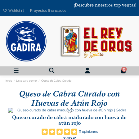
¡Descubre nuestros top ventas!
Wishlist (
)
Proyectos financiados
0
Inicio
Listo para comer
Queso de Cabra Curado
Queso de Cabra Curado con
Huevas de Atún Rojo
Queso curado de cabra madurado con hueva de
atún rojo
11 opiniones
7,40 €