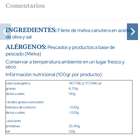
Comentarios
INGREDIENTES:
Filete de melva canutera en aceite
de oliva y sal.
ALÉRGENOS:
Pescados y productos a base de
pescado (Melva)
Conservar a temperatura ambiente en un lugar fresco y
seco.
Información nutricional (100gr por producto):
valor energético
747,70KJ/ 177,99Kcal
grasas
6,70g
de las cuales:
1,10g
-ácidos grasos saturados
hidratos de carbono
<0,10g
de los cuales:
<0,10g
-azúcares
proteínas
29,40g
sal
1,12g