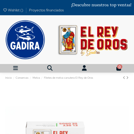
¡Descubre nuestros top ventas!
Wishlist (
)
Proyectos financiados
0
Inicio
Conservas
Melva
Filetes de melva canutera El Rey de Oros