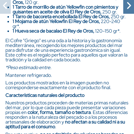
Oros,
120 gr.
1 Tarro de morrillo de atún Yellowfin con pimientos y
guisantes en aceite de oliva El Rey de Oros,
250 gr.
1 Tarro de bacoreta encebollada El Rey de Oros,
250 gr.
1 Mojama de atún Yellowfin El Rey de Oros,
220-240
gr*.
1 Hueva seca de bacalao El Rey de Oros,
120-150 gr*.
El Cofre "Griego" es una oda a la historia y la gastronomía
mediterránea, recogiendo los mejores productos del mar
para disfrutar de una experiencia gastronómica sin igual.
Este cofre es el regalo perfecto para aquellos que valoran la
tradición y la calidad en cada bocado.
*Peso estimado entre.
Mantener refrigerado.
Los productos mostrados en la imagen pueden no
corresponderse exactamente con el producto final.
Características naturales del producto
Nuestros productos proceden de materias primas naturales
del mar, por lo que cada pieza puede presentar variaciones
propias en
color, forma, tamaño o textura
. Estas diferencias
responden a la naturaleza del pescado o a los procesos
artesanales de elaboración y
no afectan a su calidad ni a su
aptitud para el consumo
.