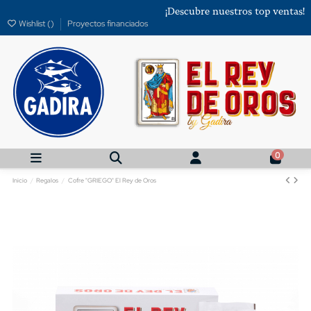
¡Descubre nuestros top ventas!
Wishlist (
)
Proyectos financiados
0
Inicio
Regalos
Cofre "GRIEGO" El Rey de Oros