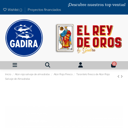
¡Descubre nuestros top ventas!
Wishlist (
)
Proyectos financiados
0
Inicio
Atún rojo salvaje de almadraba
Atún Rojo Fresco
Tarantelo fresco de Atún Rojo
Salvaje de Almadraba