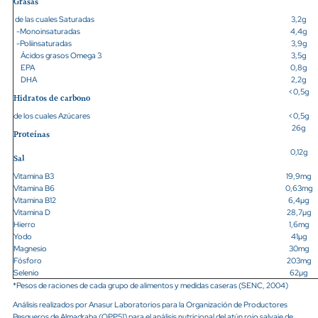
Grasas
de las cuales Saturadas
3,2g
-Monoinsaturadas
4,4g
-Poliinsaturadas
3,9g
Ácidos grasos Omega 3
3,5g
EPA
0,8g
DHA
2,2g
<0,5g
Hidratos de carbono
de los cuales Azúcares
<0,5g
26g
Proteínas
0,12g
Sal
Vitamina B3
19,9mg
Vitamina B6
0,63mg
Vitamina B12
6,4µg
Vitamina D
28,7µg
Hierro
1,6mg
Yodo
41µg
Magnesio
30mg
Fósforo
203mg
Selenio
62µg
*Pesos de raciones de cada grupo de alimentos y medidas caseras (SENC, 2004)
Análisis realizados por Anasur Laboratorios para la Organización de Productores
Pesqueros de Almadraba (OPP51) para el análisis nutricional del atún rojo salvaje de