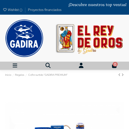
¡Descubre nuestros top ventas!
Wishlist (
)
Proyectos financiados
0
Inicio
Regalos
Cofre surtido "GADIRA PREMIUM"