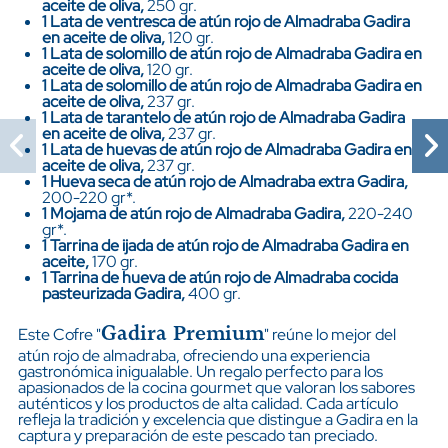
aceite de oliva,
250 gr.
1 Lata de ventresca de atún
rojo de Almadraba Gadira
en aceite de oliva,
120 gr.
1 Lata de solomillo de atún
rojo de Almadraba Gadira en
aceite de oliva,
120 gr.
1 Lata de solomillo de atún
rojo de Almadraba Gadira en
aceite de oliva,
237 gr.
1 Lata de tarantelo
de atún
rojo de Almadraba Gadira
en aceite de oliva,
237 gr.
1 Lata de huevas de atún
rojo de Almadraba Gadira en
aceite de oliva,
237 gr.
1 Hueva seca de atún rojo de Almadraba extra Gadira,
200-220 gr*.
1 Mojama de atún rojo de Almadraba Gadira,
220-240
gr*.
1 Tarrina de ijada de atún rojo de Almadraba Gadira en
aceite,
170 gr.
1 Tarrina de hueva de atún rojo de Almadraba cocida
pasteurizada Gadira,
400 gr.
Gadira Premium
Este Cofre "
" reúne lo mejor del
atún rojo de almadraba, ofreciendo una experiencia
gastronómica inigualable. Un regalo perfecto para los
apasionados de la cocina gourmet que valoran los sabores
auténticos y los productos de alta calidad. Cada artículo
refleja la tradición y excelencia que distingue a Gadira en la
captura y preparación de este pescado tan preciado.