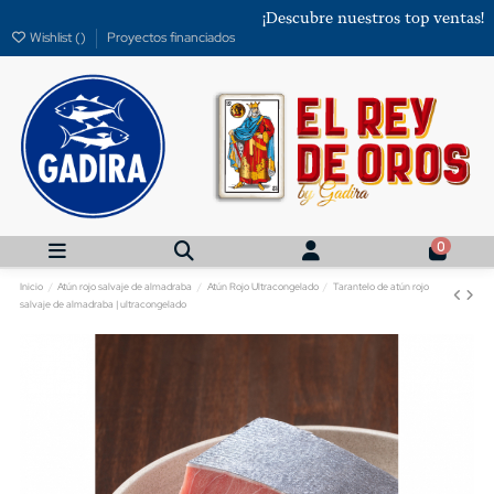
¡Descubre nuestros top ventas!
Wishlist (
)
Proyectos financiados
0
Inicio
Atún rojo salvaje de almadraba
Atún Rojo Ultracongelado
Tarantelo de atún rojo
salvaje de almadraba | ultracongelado