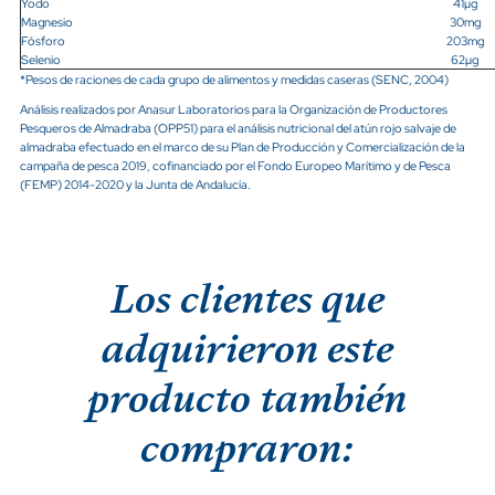
Yodo
41µg
Magnesio
30mg
Fósforo
203mg
Selenio
62µg
*Pesos de raciones de cada grupo de alimentos y medidas caseras (SENC, 2004)
Análisis realizados por Anasur Laboratorios para la Organización de Productores
Pesqueros de Almadraba (OPP51) para el análisis nutricional del atún rojo salvaje de
almadraba efectuado en el marco de su Plan de Producción y Comercialización de la
campaña de pesca 2019, cofinanciado por el Fondo Europeo Marítimo y de Pesca
(FEMP) 2014-2020 y la Junta de Andalucía.
Los clientes que
adquirieron este
producto también
compraron: