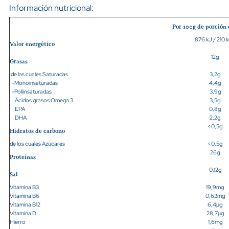
Información nutricional:
Por 100g de porción
876 kJ / 210 k
Valor energético
12g
Grasas
de las cuales Saturadas
3,2g
-Monoinsaturadas
4,4g
-Poliinsaturadas
3,9g
Ácidos grasos Omega 3
3,5g
EPA
0,8g
DHA
2,2g
<0,5g
Hidratos de carbono
de los cuales Azúcares
<0,5g
26g
Proteínas
0,12g
Sal
Vitamina B3
19,9mg
Vitamina B6
0,63mg
Vitamina B12
6,4µg
Vitamina D
28,7µg
Hierro
1,6mg