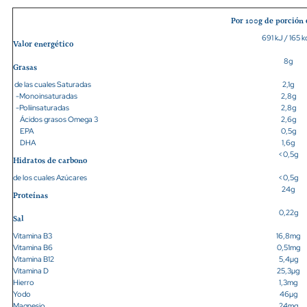
Por 100g de porción
691 kJ / 165 k
Valor energético
8g
Grasas
de las cuales Saturadas
2,1g
-Monoinsaturadas
2,8g
-Poliinsaturadas
2,8g
Ácidos grasos Omega 3
2,6g
EPA
0,5g
DHA
1,6g
<0,5g
Hidratos de carbono
de los cuales Azúcares
<0,5g
24g
Proteínas
0,22g
Sal
Vitamina B3
16,8mg
Vitamina B6
0,51mg
Vitamina B12
5,4µg
Vitamina D
25,3µg
Hierro
1,3mg
Yodo
46µg
Magnesio
24mg