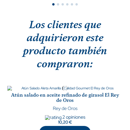
Los clientes que
adquirieron este
producto también
compraron:
Atún salado en aceite refinado de girasol El Rey
de Oros
Rey de Oros
2 opiniones
10,20 €
Solomillo de atún rojo salvaje de almadraba |
Filetes de ventresca de atún rojo salvaje de
Filetes de tarantelo de atún rojo salvaje de
Mormo de atún rojo salvaje de almadraba|
Descargamento de Atún Rojo Salvaje de
Almadraba Ultracongelado – Lomo Negro
almadraba | ultracongelado
almadraba | ultracongelado
ultracongelado
ultracongelado