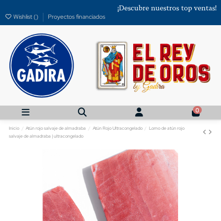
¡Descubre nuestros top ventas!
Wishlist (
)
Proyectos financiados
0
Inicio
Atún rojo salvaje de almadraba
Atún Rojo Ultracongelado
Lomo de atún rojo
salvaje de almadraba | ultracongelado