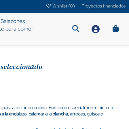
Wishlist (
0
)
Proyectos financiados
Salazones
sto para comer
seleccionado
 para acertar en cocina. Funciona especialmente bien en
 a la andaluza
,
calamar a la plancha
, arroces, guisos o