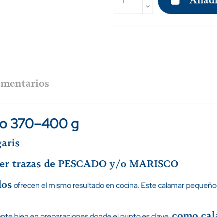
Añadi
mentarios
do 370–400 g
aris
ner trazas de PESCADO y/o MARISCO
dos
ofrecen el mismo resultado en cocina. Este calamar pequeño
como cala
nte bien en preparaciones donde el punto es clave,