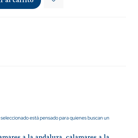
r al carrito
 seleccionado está pensado para quienes buscan un
mares a la andaluza, calamares a la