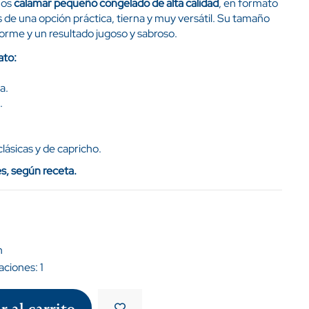
mos
calamar pequeño congelado de alta calidad
, en formato
s de una opción práctica, tierna y muy versátil. Su tamaño
orme y un resultado jugoso y sabroso.
ato:
a.
.
clásicas y de capricho.
s, según receta.
n
raciones:
1