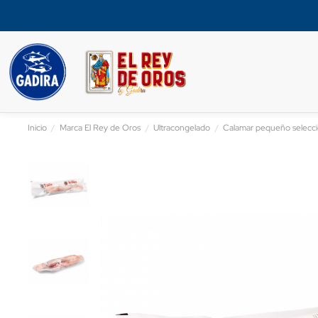
Inicio
Marca El Rey de Oros
Ultracongelado
Calamar pequeño selecc