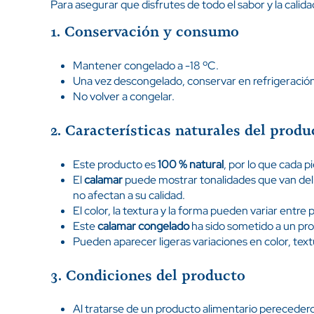
Para asegurar que disfrutes de todo el sabor y la calid
1. Conservación y consumo
Mantener congelado a -18 ºC.
Una vez descongelado, conservar en refrigeració
No volver a congelar.
2. Características naturales del produ
Este producto es
100 % natural
, por lo que cada p
El
calamar
puede mostrar tonalidades que van del 
no afectan a su calidad.
El color, la textura y la forma pueden variar entre
Este
calamar congelado
ha sido sometido a un pr
Pueden aparecer ligeras variaciones en color, textu
3. Condiciones del producto
Al tratarse de un producto alimentario perecedero