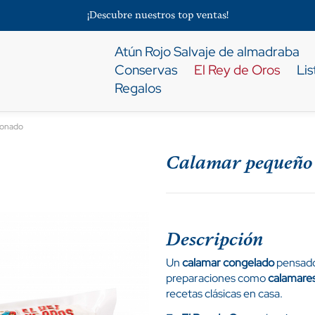
¡Descubre nuestros top ventas!
Atún Rojo Salvaje de almadraba
Conservas
El Rey de Oros
Li
Regalos
ionado
Calamar pequeño 
Descripción
Un
calamar congelado
pensado
preparaciones como
calamares
recetas clásicas en casa.