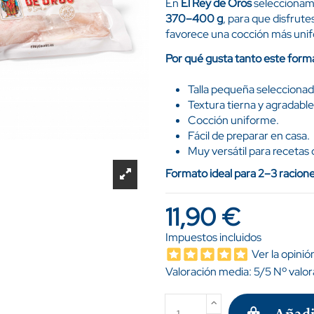
En
El Rey de Oros
selecciona
370–400 g
, para que disfrute
favorece una cocción más unif
Por qué gusta tanto este form
Talla pequeña seleccionad
Textura tierna y agradable
Cocción uniforme.
Fácil de preparar en casa.
Muy versátil para recetas 
Formato ideal para 2–3 racione
11,90 €
Impuestos incluidos
Ver la opinió
Valoración media:
5
/5 Nº valo